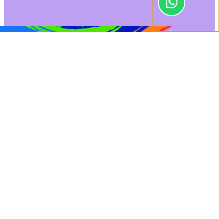
0
[show_connected
Orçamento
Dúvidas
class="log"]
Início
/
Papelaria
/ COLA ESCOLAR 40 GRS. (CÓD.0339)