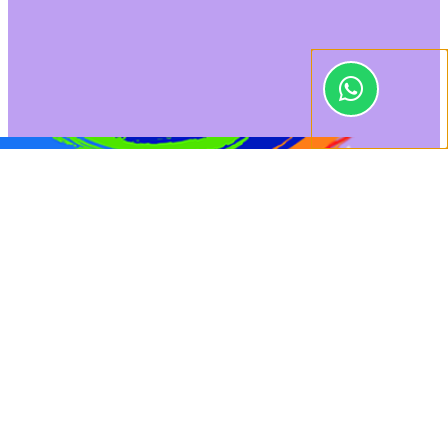
0
[show_connected
Orçamento
Dúvidas
class="log"]