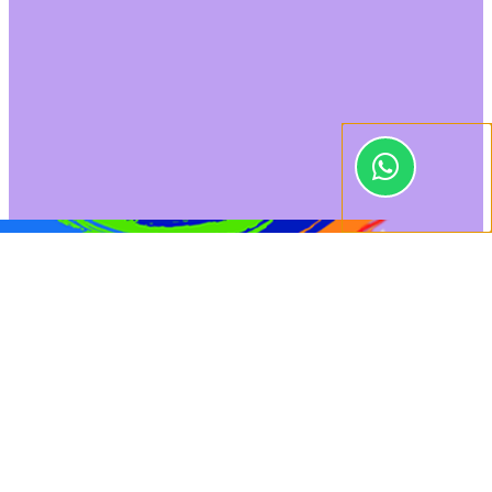
0
[show_connected
Orçamento
Dúvidas