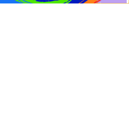
0
[show_connected
Orçamento
Dúvidas
class="log"]
Início
/
Elétrica
/ LÂMPADA PARA GELADEIRA/MICRO.15W X 220V. E14 (CÓD.5083)
LÂMPADA PARA GELADEIRA/MICRO.15W X 220V. E14