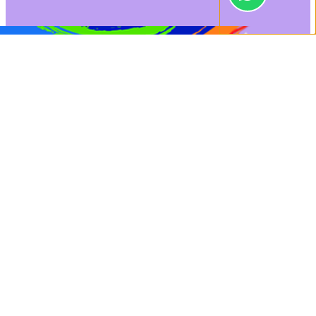
0
[show_connected
Orçamento
Dúvidas
class="log"]
Início
/
Fixação
/ PARAF. AUTO ATARR. PANELA PHS 3,9 X 19 CART.C/18 (CÓD.4048)