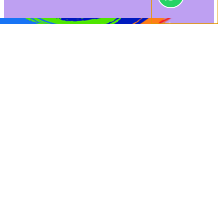
0
[show_connected
Orçamento
Dúvidas
class="log"]
Início
/
Fixação
/ PARAF. AUTO ATARR. PANELA PHS 5,5 X 50 CART.C/06 (CÓD.4071)