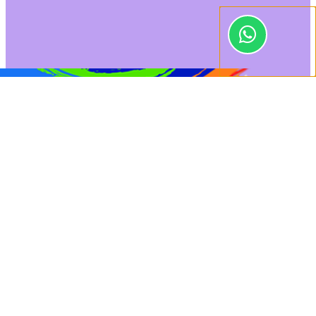
0
[show_connected
Orçamento
Dúvidas
class="log"]