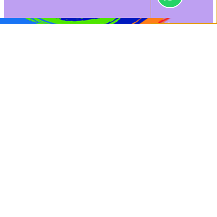
0
[show_connected
Orçamento
Dúvidas
class="log"]
Início
/
Fixação
/ PREGO AÇO C/C 17 X 24 PCT.C/100 (CÓD.4277)