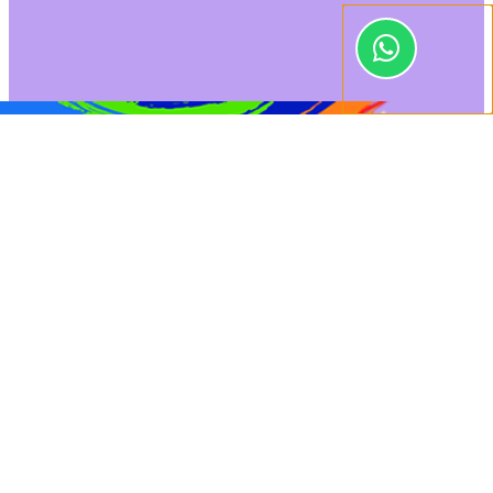
0
[show_connected
Orçamento
Dúvidas
class="log"]