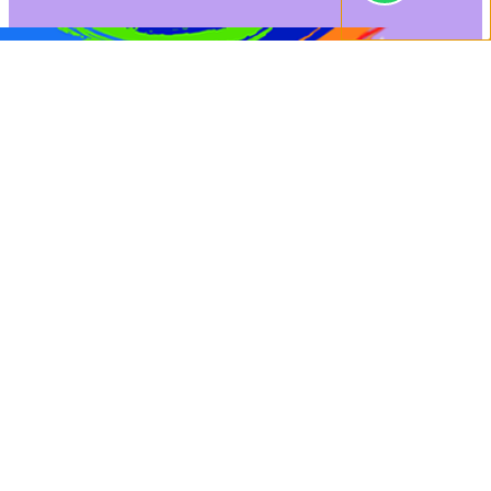
0
[show_connected
Orçamento
Dúvidas
class="log"]
Início
/
Acessórios para banheiro
/ CABIDE PLÁSTICO “BRANCO” + PARAF. CART.C/01
(CÓD.6154)