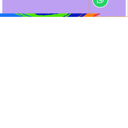
0
[show_connected
Orçamento
Dúvidas
class="log"]
Início
/
Elétrica
/ FILTRO DE LINHA 6 TOMADAS (CÓD.6191)